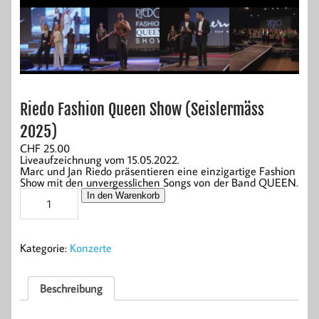
Riedo Fashion Queen Show (Seislermäss
2025)
CHF
25.00
Liveaufzeichnung vom 15.05.2022.
Marc und Jan Riedo präsentieren eine einzigartige Fashion
Show mit den unvergesslichen Songs von der Band QUEEN.
Riedo
In den Warenkorb
Fashion
Queen
Show
(Seislermäss
Kategorie:
Konzerte
2025)
Menge
Beschreibung