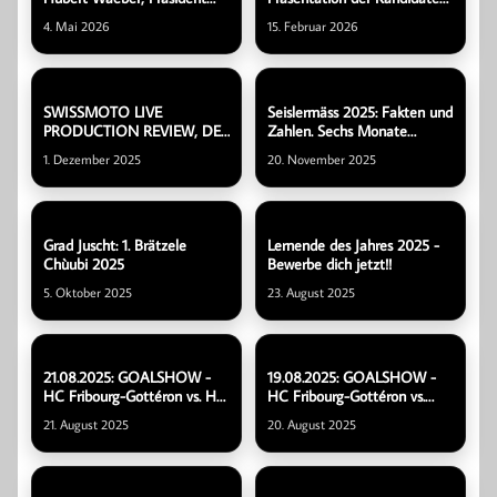
Fribourg-Gottéron in St.
für den Gemeinderat
4. Mai 2026
15. Februar 2026
Ursen
SWISSMOTO LIVE
Seislermäss 2025: Fakten und
PRODUCTION REVIEW, DEZ
Zahlen. Sechs Monate
2025
danach. Der Talk mit Nicolas
1. Dezember 2025
20. November 2025
Bürgisser
Grad Juscht: 1. Brätzele
Lernende des Jahres 2025 -
Chùubi 2025
Bewerbe dich jetzt!!
5. Oktober 2025
23. August 2025
21.08.2025: GOALSHOW -
19.08.2025: GOALSHOW -
HC Fribourg-Gottéron vs. HC
HC Fribourg-Gottéron vs.
Dynamo Pardubice
Brûleurs de Loups Grenoble
21. August 2025
20. August 2025