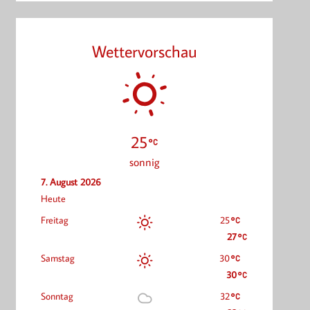
Wettervorschau
25
sonnig
7. August 2026
Heute
Freitag
25
27
Samstag
30
30
Sonntag
32