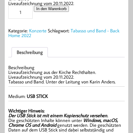
Liveaufzeichnung vom 20.11.2022.
Tabasso
In den Warenkorb
und
Band
-
Back
Kategorie:
Konzerte
Schlagwort:
Tabasso und Band - Back
Home
Home 2022
2022
(USB
STICK)
Menge
Beschreibung
Beschreibung
Liveaufzeichnung aus der Kirche Rechthalten.
Liveaufzeichnung vom 20.11.2022.
Tabasso und Band. Unter der Leitung von Karin Anders.
Medium:
USB STICK
Wichtiger Hinweis:
Der USB Stick ist mit einem Kopierschutz versehen.
Die geschützten Inhalte können unter
Windows, macOS,
Chrome OS und Android
genutzt werden. Die geschützten
Daten auf dem USB Stick sind dabei selbstständig und