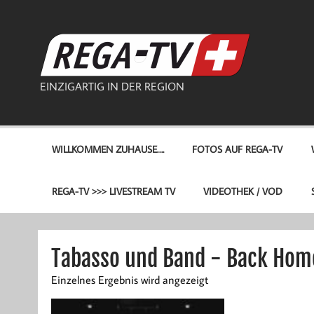
Zum
Inhalt
springen
REG
EINZIGARTIG IN DER REGION
WILLKOMMEN ZUHAUSE….
FOTOS AUF REGA-TV
REGA-TV >>> LIVESTREAM TV
VIDEOTHEK / VOD
Tabasso und Band - Back Hom
Einzelnes Ergebnis wird angezeigt