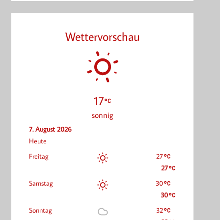
Wettervorschau
17
sonnig
7. August 2026
Heute
Freitag
27
27
Samstag
30
30
Sonntag
32