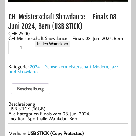
CH-Meisterschaft Showdance – Finals 08.
Juni 2024, Bern (USB STICK)
CHF
25.00
CH-Meisterschaft Showdance – Finals 08. Juni 2024, Bern
CH-
In den Warenkorb
Meisterschaft
Showdance
–
Finals
Kategorie:
2024 – Schweizermeisterschaft Modern, Jazz-
08.
und Showdance
Juni
2024,
Bern
(USB
Beschreibung
STICK)
Menge
Beschreibung
USB STICK (16GB)
Alle Kategorien Finals vom 08. Juni 2024.
Location: Sporthalle Wankdorf Bern
Medium:
USB STICK (Copy Protected)