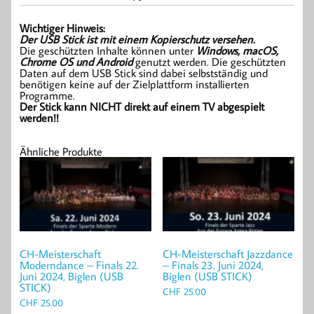
Wichtiger Hinweis:
Der USB Stick ist mit einem Kopierschutz versehen.
Die geschützten Inhalte können unter
Windows, macOS,
Chrome OS und Android
genutzt werden. Die geschützten
Daten auf dem USB Stick sind dabei selbstständig und
benötigen keine auf der Zielplattform installierten
Programme.
Der Stick kann NICHT direkt auf einem TV abgespielt
werden!!
Ähnliche Produkte
CH-Meisterschaft
CH-Meisterschaft Jazzdance
Moderndance – Finals 22.
– Finals 23. Juni 2024,
Juni 2024, Biglen (USB
Biglen (USB STICK)
STICK)
CHF
25.00
CHF
25.00