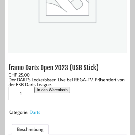
framo Darts Open 2023 (USB Stick)
CHF
25.00
Der DARTS Leckerbissen Live bei REGA-TV. Präsentiert von
der FKB Darts League.
framo
In den Warenkorb
Darts
Open
2023
(USB
Kategorie:
Darts
Stick)
Menge
Beschreibung