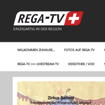
Zum
Inhalt
springen
REG
EINZIGARTIG IN DER REGION
WILLKOMMEN ZUHAUSE….
FOTOS AUF REGA-TV
REGA-TV >>> LIVESTREAM TV
VIDEOTHEK / VOD