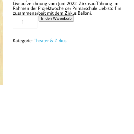
Liveaufzeichnung vom Juni 2022. Zirkusaufführung im
Rahmen der Projektwoche der Primarschule Liebistorf in
zusammenarbeit mit dem Zirkus Balloni.
Zirkus
In den Warenkorb
der
Primarschule
Liebistorf
2022
Kategorie:
Theater & Zirkus
(USB
STICK)
Menge