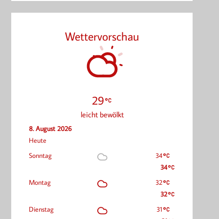
Wettervorschau
29
leicht bewölkt
8. August 2026
Heute
Sonntag
34
34
Montag
32
32
Dienstag
31