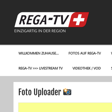
Zum
Inhalt
springen
REG
EINZIGARTIG IN DER REGION
WILLKOMMEN ZUHAUSE….
FOTOS AUF REGA-TV
REGA-TV >>> LIVESTREAM TV
VIDEOTHEK / VOD
Foto Uploader