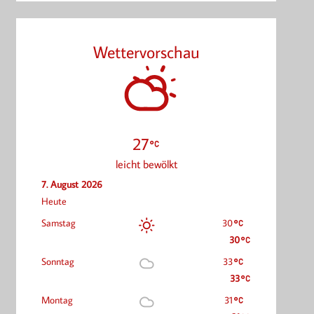
Wettervorschau
27
leicht bewölkt
7. August 2026
Heute
Samstag
30
30
Sonntag
33
33
Montag
31