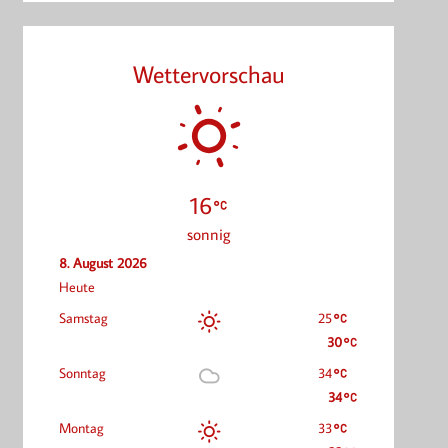
Wettervorschau
16
sonnig
8. August 2026
Heute
Samstag
25
30
Sonntag
34
34
Montag
33