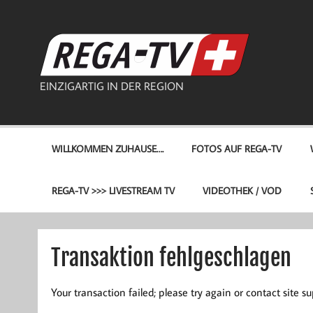
Zum
Inhalt
springen
REG
EINZIGARTIG IN DER REGION
WILLKOMMEN ZUHAUSE….
FOTOS AUF REGA-TV
REGA-TV >>> LIVESTREAM TV
VIDEOTHEK / VOD
Transaktion fehlgeschlagen
Your transaction failed; please try again or contact site su