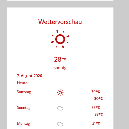
Wettervorschau
28
sonnig
7. August 2026
Heute
Samstag
30
30
Sonntag
33
33
Montag
31