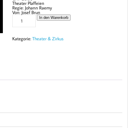
Theater Plaffeien
Regie: Johann Raemy
Von: Josef Brun
Vier
In den Warenkorb
Froue
und
ei
Maa
Kategorie:
Theater & Zirkus
-
Theater
(1999)
(USB
STICK)
Menge