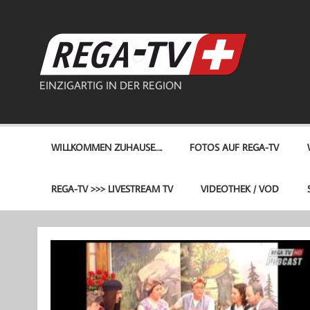
Zum
Inhalt
springen
REG
EINZIGARTIG IN DER REGION
WILLKOMMEN ZUHAUSE….
FOTOS AUF REGA-TV
REGA-TV >>> LIVESTREAM TV
VIDEOTHEK / VOD